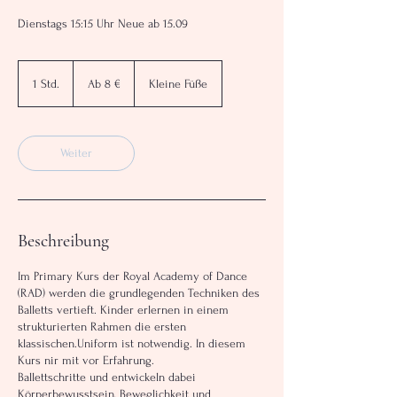
Dienstags 15:15 Uhr Neue ab 15.09
Ab
8
1 Std.
1
Ab 8 €
Kleine Füße
Euro
S
t
d
Weiter
Beschreibung
Im Primary Kurs der Royal Academy of Dance
(RAD) werden die grundlegenden Techniken des
Balletts vertieft. Kinder erlernen in einem
strukturierten Rahmen die ersten
klassischen.Uniform ist notwendig. In diesem
Kurs nir mit vor Erfahrung.
Ballettschritte und entwickeln dabei
Körperbewusstsein, Beweglichkeit und