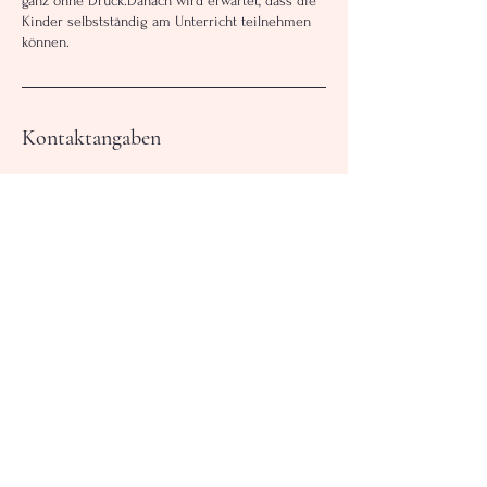
ganz ohne Druck.Danach wird erwartet, dass die
Kinder selbstständig am Unterricht teilnehmen
können.
Kontaktangaben
August-Bebel-Allee 34, Eichwalde, Germany
+493078714634
tanz@gmx.com
Ballettschule Kleine Füße
August-Bebel-Allee 34
15732 Eichwalde, bei Berlin