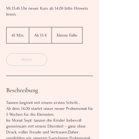
Mi.15:45 Uhr neuer Kurs ab 14.09 bitte Hinweis
lesen.
Ab
15
45 Min.
4
Ab 15 €
Kleine Füße
Euro
5
M
i
n
Weiter
.
Beschreibung
Tanzen beginnt mit einem ersten Schritt…
Ab dem 14.09 startet unser neuer Probemonat für
5 Wochen für die Kleinsten.
Im Monat Sept. tanzen die Kinder liebevoll
gemeinsam mit einem Elternteil – ganz ohne
Druck, voller Freude und Vertrauen.Daher
empfehlen wir unseren 5-wöchigen Probemonat