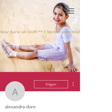
Neue Kurse ab 14.09.** 5 Wochen unverbindlich ausprobieren
Weitere Optionen
Folgen
alexandra-dorn
alexandra-dorn