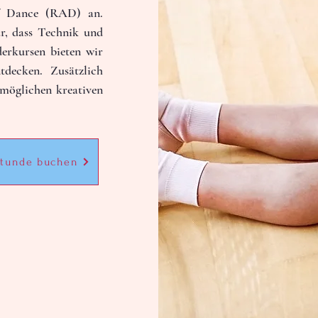
0
Gefolgt
f Dance (RAD) an. 
r, dass Technik und 
rkursen bieten wir 
decken. Zusätzlich 
öglichen kreativen 
stunde buchen