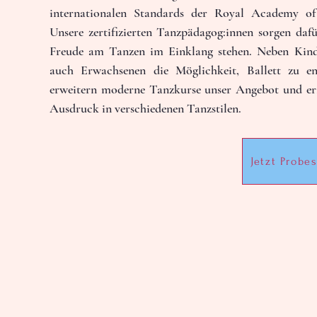
0
Follower
internationalen Standards der Royal Academy o
Unsere zertifizierten Tanzpädagog:innen sorgen dafü
Freude am Tanzen im Einklang stehen. Neben Kinde
Profile
Events
auch Erwachsenen die Möglichkeit, Ballett zu ent
erweitern moderne Tanzkurse unser Angebot und erm
Ausdruck in verschiedenen Tanzstilen.
Jetzt Probe