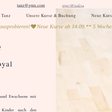
tanz@gmx.com
030-78714634
 Tanz
Unsere Kurse & Buchung
Neue Kurs
ausprobieren!
2
oyal
 und Ewachsene mit 
1970
0
r Kinder nach den 